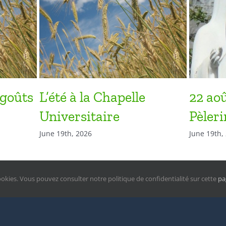
 goûts
L’été à la Chapelle
22 ao
Universitaire
Pèler
June 19th, 2026
June 19th,
ookies. Vous pouvez consulter notre politique de confidentialité sur cette
pa
right Chapelle Universitaire Notre-Dame de la Paix
2026 |
Politique de confiden
sponsable: Henri Aubert, sj | Rue Joseph Grafé 4 bte 1 à 5000 Namur | +32(0) 4
te hébergé par
Hostinger
| Avada Theme by
Theme Fusion
| Powered by
WordPr