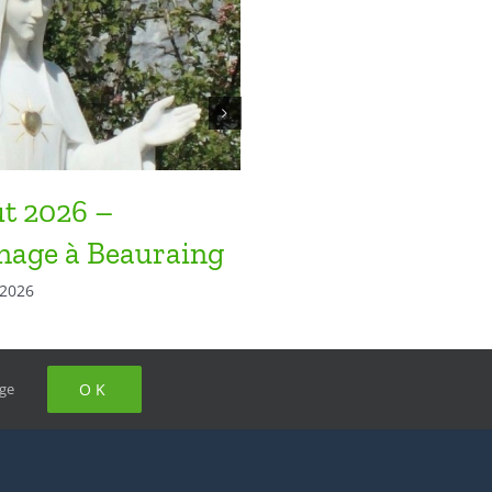
ût 2026 –
La dernière Lettre 
inage à Beauraing
Chapelle
 2026
August 1st, 2025
ge
OK
tialité
76 87 25 62
ess