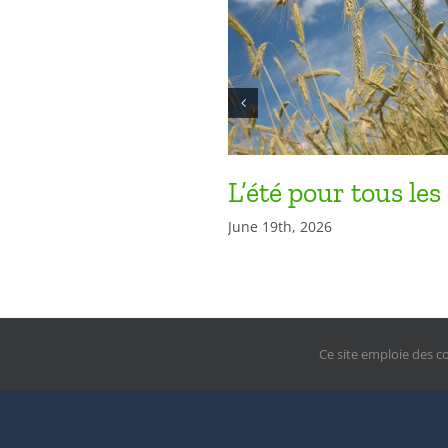
L’été pour tous les
June 19th, 2026
Ce site emploie des c
© Copy
Editeur re
Si