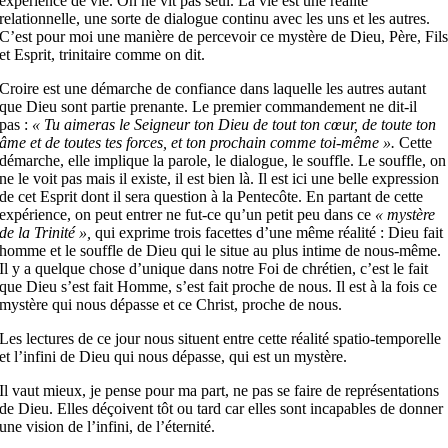
expérience de vie. On ne vit pas seul. La vie est une réalité
relationnelle, une sorte de dialogue continu avec les uns et les autres.
C’est pour moi une manière de percevoir ce mystère de Dieu, Père, Fil
et Esprit, trinitaire comme on dit.
Croire est une démarche de confiance dans laquelle les autres autant
que Dieu sont partie prenante. Le premier commandement ne dit-il
pas :
« Tu aimeras le Seigneur ton Dieu de tout ton cœur, de toute ton
âme et de toutes tes forces, et ton prochain comme toi-même ».
Cette
démarche, elle implique la parole, le dialogue, le souffle. Le souffle, on
ne le voit pas mais il existe, il est bien là. Il est ici une belle expression
de cet Esprit dont il sera question à la Pentecôte. En partant de cette
expérience, on peut entrer ne fut-ce qu’un petit peu dans ce
« mystère
de la Trinité »,
qui exprime trois facettes d’une même réalité : Dieu fait
homme et le souffle de Dieu qui le situe au plus intime de nous-même.
Il y a quelque chose d’unique dans notre Foi de chrétien, c’est le fait
que Dieu s’est fait Homme, s’est fait proche de nous. Il est à la fois ce
mystère qui nous dépasse et ce Christ, proche de nous.
Les lectures de ce jour nous situent entre cette réalité spatio-temporelle
et l’infini de Dieu qui nous dépasse, qui est un mystère.
Il vaut mieux, je pense pour ma part, ne pas se faire de représentations
de Dieu. Elles déçoivent tôt ou tard car elles sont incapables de donner
une vision de l’infini, de l’éternité.