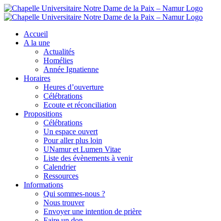
Skip
to
content
Accueil
A la une
Actualités
Homélies
Année Ignatienne
Horaires
Heures d’ouverture
Célébrations
Ecoute et réconciliation
Propositions
Célébrations
Un espace ouvert
Pour aller plus loin
UNamur et Lumen Vitae
Liste des évènements à venir
Calendrier
Ressources
Informations
Qui sommes-nous ?
Nous trouver
Envoyer une intention de prière
Faire un don