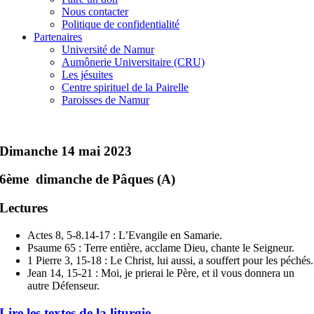
Nous contacter
Politique de confidentialité
Partenaires
Université de Namur
Aumônerie Universitaire (CRU)
Les jésuites
Centre spirituel de la Pairelle
Paroisses de Namur
Dimanche 14 mai 2023
6ème dimanche de Pâques (A)
Lectures
Actes 8, 5-8.14-17 : L’Evangile en Samarie.
Psaume 65 : Terre entière, acclame Dieu, chante le Seigneur.
1 Pierre 3, 15-18 : Le Christ, lui aussi, a souffert pour les péchés.
Jean 14, 15-21 : Moi, je prierai le Père, et il vous donnera un
autre Défenseur.
Lire les textes de la liturgie