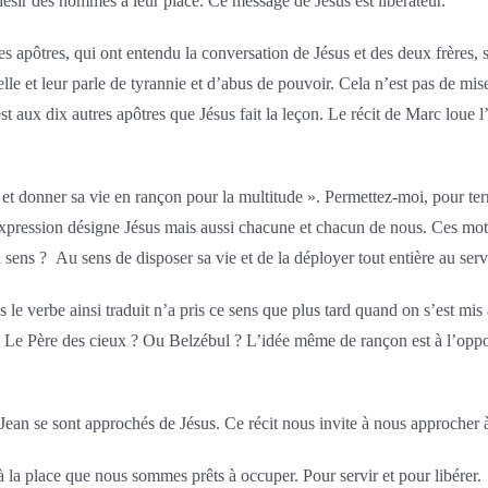
ésir des hommes à leur place. Ce message de Jésus est libérateur.
res apôtres, qui ont entendu la conversation de Jésus et des deux frères,
e et leur parle de tyrannie et d’abus de pouvoir. Cela n’est pas de mise p
C’est aux dix autres apôtres que Jésus fait la leçon. Le récit de Marc lo
et donner sa vie en rançon pour la multitude ». Permettez-moi, pour termi
 expression désigne Jésus mais aussi chacune et chacun de nous. Ces mo
sens ? Au sens de disposer sa vie et de la déployer tout entière au serv
 le verbe ainsi traduit n’a pris ce sens que plus tard quand on s’est mis
n ? Le Père des cieux ? Ou Belzébul ? L’idée même de rançon est à l’oppo
t Jean se sont approchés de Jésus. Ce récit nous invite à nous approcher 
 à la place que nous sommes prêts à occuper. Pour servir et pour libérer.