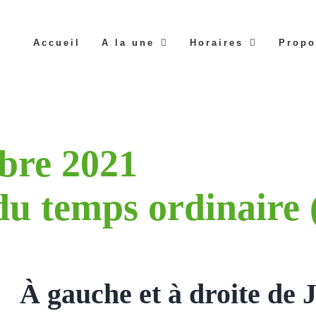
Accueil
A la une
Horaires
Propo
bre 2021
u temps ordinaire 
À gauche et à droite de 