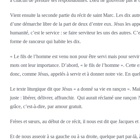
à chacun de prendre ses responsabilités. Dieu ne gouverne pas le d
Vient ensuite la seconde partie du récit de saint Marc. Les dix aut
d’une démarche libre de la part de deux d’entre eux. Jésus les appell
humanité, c’est le service : se faire serviteur les uns des autres. 
forme de rancœur qui habite les dix.
« Le fils de l’homme est venu non pour être servi mais pour servir 
mots ont leur importance. D’abord, « le fils de l’homme ». Cette
donc, comme Jésus, appelés à servir et à donner notre vie. En quel 
Le texte liturgique dit que Jésus « a donné sa vie en rançon ». Mais
juste : libérer, délivrer, affranchir. Qui aurait réclamé une ranço
grâce, c’est-à-dire, par amour gratuit.
Frères et sœurs, au début de ce récit, il nous est dit que Jacques e
Et de nous asseoir à sa gauche ou à sa droite, quelque part par-là,