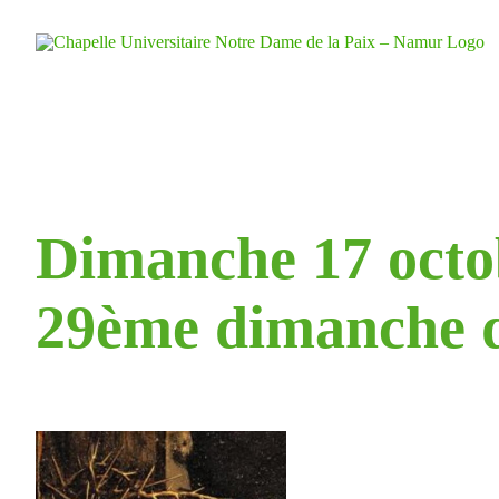
Skip
to
content
Dimanche 17 octo
29ème dimanche d