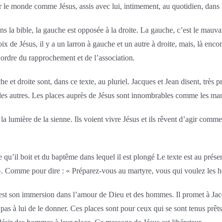
ter le monde comme Jésus, assis avec lui, intimement, au quotidien, dans l
ns la bible, la gauche est opposée à la droite. La gauche, c’est le mauvais
ix de Jésus, il y a un larron à gauche et un autre à droite, mais, là encore
l’ordre du rapprochement et de l’association.
he et droite sont, dans ce texte, au pluriel. Jacques et Jean disent, très 
 des autres. Les places auprès de Jésus sont innombrables comme les man
 lumière de la sienne. Ils voient vivre Jésus et ils rêvent d’agir comme 
 qu’il boit et du baptême dans lequel il est plongé Le texte est au prés
e ». Comme pour dire : « Préparez-vous au martyre, vous qui voulez les 
’est son immersion dans l’amour de Dieu et des hommes. Il promet à Jacqu
t pas à lui de le donner. Ces places sont pour ceux qui se sont tenus prêts