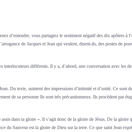
venez d’entendre, vous partagiez le sentiment négatif des dix apôtres à l
 l’arrogance de Jacques et Jean qui veulent, disent-ils, des postes de po
es interlocuteurs différents. Il y a, d’abord, une conversation avec les deu
. Du texte, suintent des impressions d’intimité et d’unité. Ce sont des 
ent de sa personne Ils sont très précautionneux. Ils procèdent par étapes
assis dans ta gloire ». Il s’agit donc de la gloire de Jésus. De la gloir
nce du Sauveur est la gloire de Dieu sur la terre. Ce que saint Jean exp