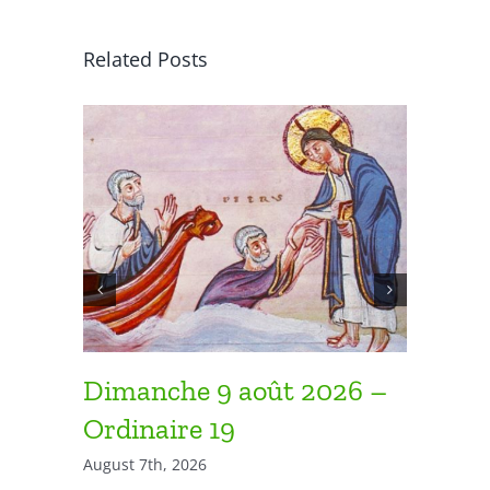
Related Posts
Dimanche 9 août 2026 –
Diman
Ordinaire 19
Ordina
August 7th, 2026
August 7th