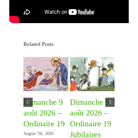
Related Posts
Dimanche 9
Dimanche 9
Diman
août 2026 –
août 2026 –
août 2
Ordinaire 19
Ordinaire 19
Ordina
Jubilaires
August 7th, 2026
July 31st, 2