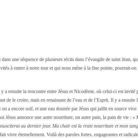
 dans une séquence de plusieurs récits dans l’évangile de saint Jean, qui
s à entrer à notre tour et qui nous mène à la fine pointe, pourrait-on d
 y a ensuite la rencontre entre Jésus et Nicodème, où celui-ci est invité 
e le croire, mais en renaissant de l’eau et de l’Esprit. Il y a ensuite la
 on a encore soif, et une eau donnée par Jésus qui jaillit en source vive p
uoi Jésus annonce une autre nourriture, un autre pain, la pain de vie :
« M
ssusciterai au dernier jour. Ma chair est la vraie nourriture et mon sang
it vivre éternellement. Voilà des paroles fortes, engageantes et radica