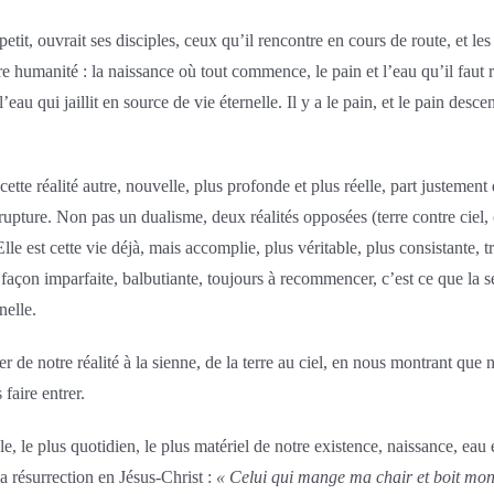
petit, ouvrait ses disciples, ceux qu’il rencontre en cours de route, et l
tre humanité : la naissance où tout commence, le pain et l’eau qu’il faut 
l’eau qui jaillit en source de vie éternelle. Il y a le pain, et le pain desc
cette réalité autre, nouvelle, plus profonde et plus réelle, part justemen
upture. Non pas un dualisme, deux réalités opposées (terre contre ciel, c
le est cette vie déjà, mais accomplie, plus véritable, plus consistante, t
façon imparfaite, balbutiante, toujours à recommencer, c’est ce que la se
nelle.
ser de notre réalité à la sienne, de la terre au ciel, en nous montrant que
 faire entrer.
le, le plus quotidien, le plus matériel de notre existence, naissance, eau
 la résurrection en Jésus-Christ :
« Celui qui mange ma chair et boit mon s