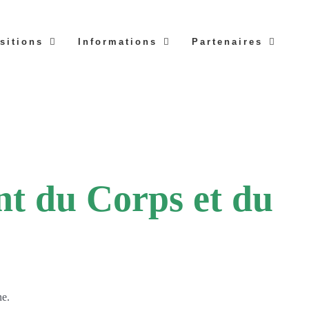
sitions
Informations
Partenaires
nt du Corps et du
ne.