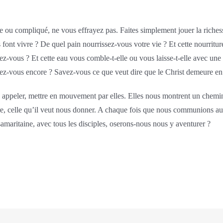
cile ou compliqué, ne vous effrayez pas. Faites simplement jouer la riche
s font vivre ? De quel pain nourrissez-vous votre vie ? Et cette nourritur
rez-vous ? Et cette eau vous comble-t-elle ou vous laisse-t-elle avec une
chez-vous encore ? Savez-vous ce que veut dire que le Christ demeure e
us appeler, mettre en mouvement par elles. Elles nous montrent un chemi
tre, celle qu’il veut nous donner. A chaque fois que nous communions au 
amaritaine, avec tous les disciples, oserons-nous nous y aventurer ?