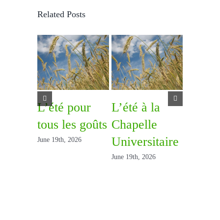
Related Posts
L’été pour
L’été à la
22 aoû
tous les goûts
Chapelle
– Pèle
Universitaire
à Beau
June 19th, 2026
June 19th, 2026
June 19th, 