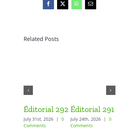
Facebook
X
WhatsApp
Email
Related Posts
Éditorial 292
Éditorial 291
Éditor
July 31st, 2026
|
0
July 24th, 2026
|
0
June 26th,
Comments
Comments
Comment