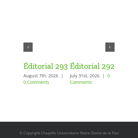
Éditorial 293
Éditorial 292
Éditor
August 7th, 2026
|
July 31st, 2026
|
0
July 24th,
0 Comments
Comments
Comment
© Copyright Chapelle Universitaire Notre-Dame de la Paix