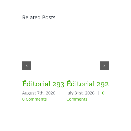
Related Posts
Éditorial 293
Éditorial 292
Éditor
August 7th, 2026
|
July 31st, 2026
|
0
July 24th,
0 Comments
Comments
Comment