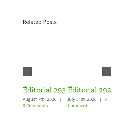
Related Posts
Éditorial 293
Éditorial 292
Éditor
August 7th, 2026
|
July 31st, 2026
|
0
July 24th,
0 Comments
Comments
Comment