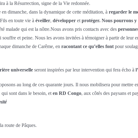
a à la Résurrection, signe de la Vie redonnée.
 en dimanche, dans la dynamique de cette méditation, à
regarder
le
m
Fils en toute vie à
éveiller
,
développer
et
protéger. Nous pourrons y
été malade qui est la nôtre.Nous avons pris contacts avec des
personne
 souffre et peine. Nous les avons invitées à témoigner à partir de leur 
 chaque dimanche de Carême, en
racontant ce qu’elles font
pour soulage
rière universelle
seront inspirées par leur intervention qui fera écho à
l
oposons au long de ces quarante jours. Il nous mobilisera pour mettre
 qui sont dans le besoin, et
en RD Congo
, aux côtés des paysans et pa
nité
la route de Pâques.