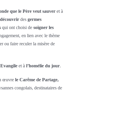
onde
que le Père veut sauver
et à
 découvrir
des
germes
s
qui ont choisi de
soigner
les
engagement, en lien avec le thème
r ou faire reculer la misère de
’Evangile
et à
l’homélie du jour
.
 en œuvre
le Carême de Partage,
ysannes congolais, destinataires de