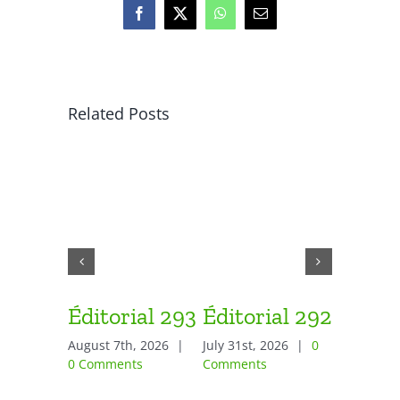
Facebook
X
WhatsApp
Email
Related Posts
Éditorial 293
Éditorial 292
Éditor
August 7th, 2026
|
July 31st, 2026
|
0
July 24th,
0 Comments
Comments
Comment