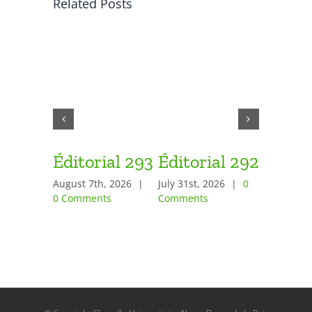
Related Posts
Éditorial 293
Éditorial 292
Éditor
August 7th, 2026
|
July 31st, 2026
|
0
July 24th,
0 Comments
Comments
Comment