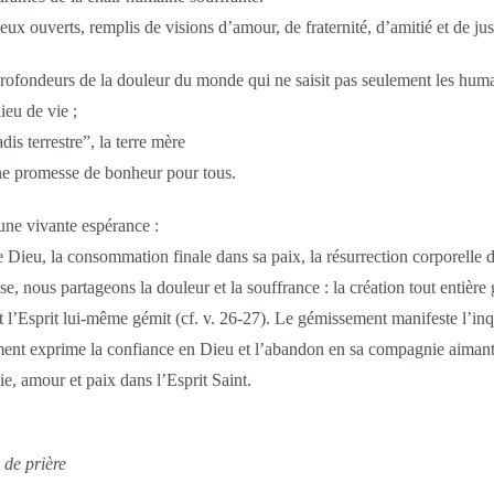
 yeux ouverts, remplis de visions d’amour, de fraternité, d’amitié et de ju
profondeurs de la douleur du monde qui ne saisit pas seulement les humai
ieu de vie ;
adis terrestre”, la terre mère
 une promesse de bonheur pour tous.
une vivante espérance :
 de Dieu, la consommation finale dans sa paix, la résurrection corporelle d
e, nous partageons la douleur et la souffrance : la création tout entière
et l’Esprit lui-même gémit (cf. v. 26-27). Le gémissement manifeste l’inqu
sement exprime la confiance en Dieu et l’abandon en sa compagnie aimant
oie, amour et paix dans l’Esprit Saint.
 de prière