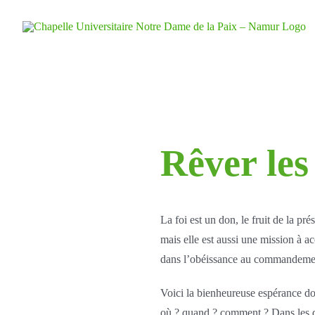
Skip
to
content
Rêver les
La foi est un don, le fruit de la pr
mais elle est aussi une mission à ac
dans l’obéissance au commandeme
Voici la bienheureuse espérance d
où ? quand ? comment ? Dans les d