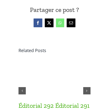
Partager ce post ?
Facebook
X
WhatsApp
Email
Related Posts
Éditorial 292
Éditorial 291
Éditor