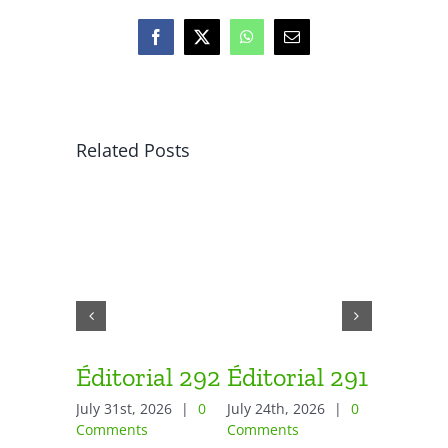
Facebook
X
WhatsApp
Email
Related Posts
Éditorial 292
Éditorial 291
Éditor
July 31st, 2026
|
0
July 24th, 2026
|
0
June 26th,
Comments
Comments
Comment