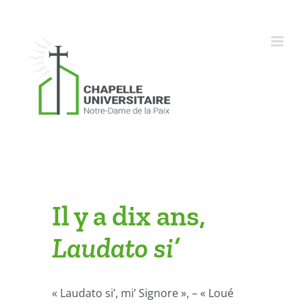
Skip
to
content
Il y a dix ans,
Laudato si’
« Laudato si’, mi’ Signore », – « Loué