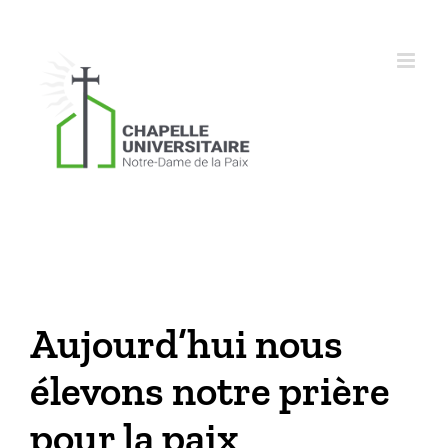
Skip
to
content
Marcher dans l’espérance
Aujourd’hui nous
élevons notre prière
pour la paix