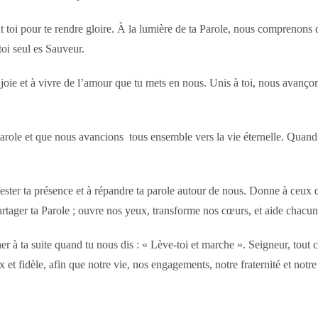
i pour te rendre gloire. À la lumière de ta Parole, nous comprenons que 
 toi seul es Sauveur.
 joie et à vivre de l’amour que tu mets en nous. Unis à toi, nous avançon
arole et que nous avancions tous ensemble vers la vie éternelle. Quand l
ter ta présence et à répandre ta parole autour de nous. Donne à ceux qu
tager ta Parole ; ouvre nos yeux, transforme nos cœurs, et aide chacun à 
er à ta suite quand tu nous dis : « Lève-toi et marche ». Seigneur, tout
 et fidèle, afin que notre vie, nos engagements, notre fraternité et notr