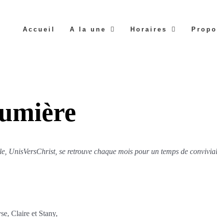
Accueil
A la une
Horaires
Propo
lumière
e, UnisVersChrist, se retrouve chaque mois pour un temps de convivialit
e, Claire et Stany,