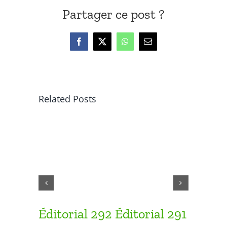
Partager ce post ?
Facebook
X
WhatsApp
Email
Related Posts
Éditorial 292
Éditorial 291
Éditor