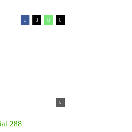
Facebook
X
WhatsApp
Email
ial 288
Éditorial 287