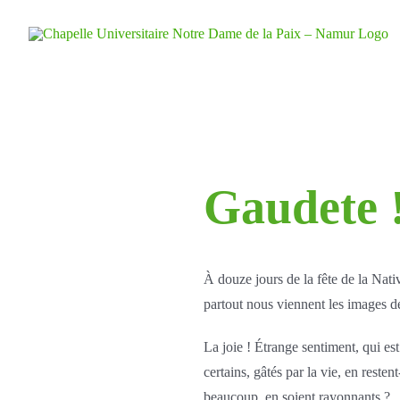
Skip
to
content
Gaudete !
À douze jours de la fête de la Nativ
partout nous viennent les images de
La joie ! Étrange sentiment, qui es
certains, gâtés par la vie, en resten
beaucoup, en soient rayonnants ?