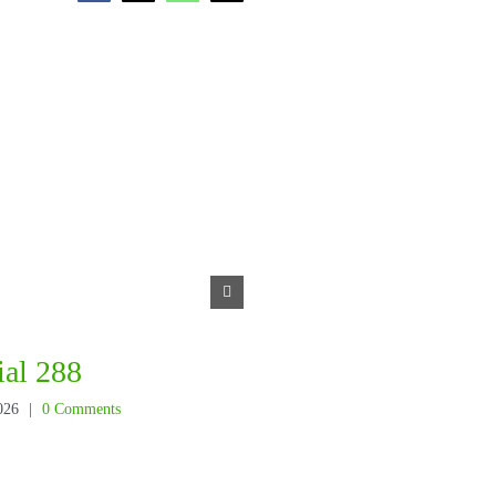
ial 288
Éditorial 287
026
|
0 Comments
June 19th, 2026
|
0 Comments