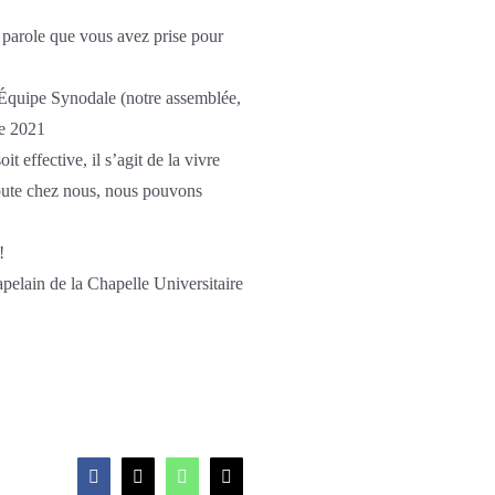
 la parole que vous avez prise pour
l’Équipe Synodale (notre assemblée,
re 2021
 effective, il s’agit de la vivre
route chez nous, nous pouvons
!
pelain de la Chapelle Universitaire
Facebook
X
WhatsApp
Email