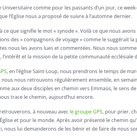
le Universitaire comme pour les passants d‘un jour, ce week
que l’Eglise nous a proposé de suivre à l’automne dernier.
là ce que signifie le mot « synode ». Voilà ce que nous avons
tions des « compagnons de voyage » comme le suggérait la p
tes nous les avons lues et commentées. Nous nous sommes
r, l’intérêt et la mission de la petite communauté ecclésiale 
GPS
, en l’église Saint-Loup, nous prendrons le temps de marc
i nous nous retrouvons régulièrement ensemble, en semaine
omme aux deux disciples en chemin vers Emmaüs, le sens de 
l nous trace le chemin, aujourd’hui encore.
 retrouverons, à nouveau avec
le groupe GPS
, pour prier, c
 l’Église et pour le monde. Après avoir présenté le chemin qu
muri, nous lui demanderons de les bénir et de faire de nous s