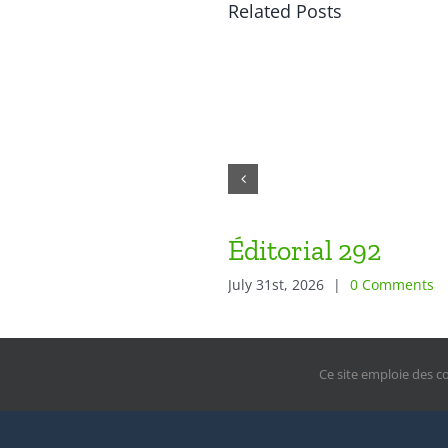
Related Posts
Éditorial 292
July 31st, 2026
|
0 Comments
Ce site emploie des c
© Copy
Editeur re
Si