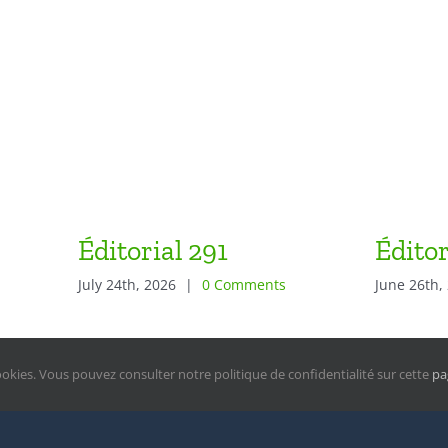
Éditorial 291
Éditor
July 24th, 2026
|
0 Comments
June 26th,
ookies. Vous pouvez consulter notre politique de confidentialité sur cette
pa
right Chapelle Universitaire Notre-Dame de la Paix
2026 |
Politique de confiden
sponsable: Henri Aubert, sj | Rue Joseph Grafé 4 bte 1 à 5000 Namur | +32(0) 4
te hébergé par
Hostinger
| Avada Theme by
Theme Fusion
| Powered by
WordPr