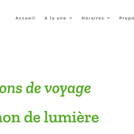
Accueil
A la une
Horaires
Propo
ns de voyage
on de lumière