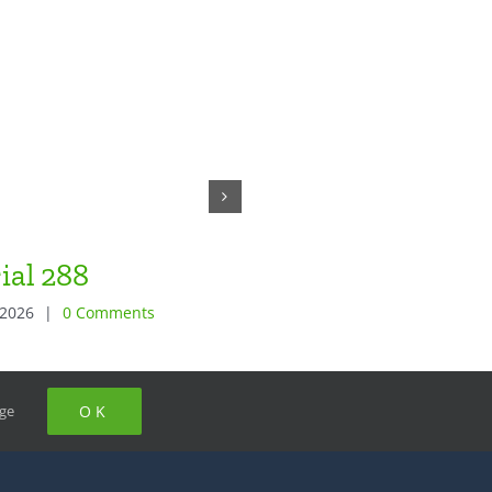
ial 288
Éditorial 287
 2026
|
0 Comments
June 19th, 2026
|
0 Comments
ge
OK
tialité
76 87 25 62
ess