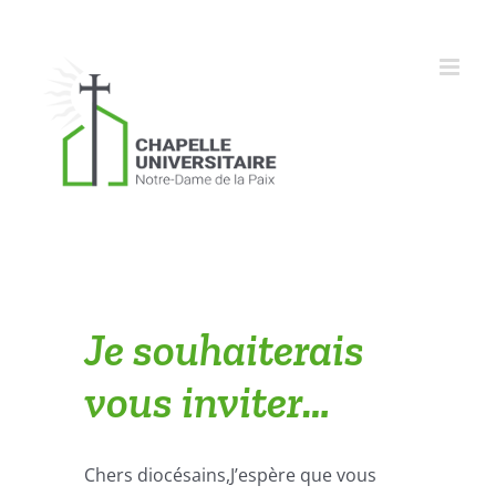
Skip
to
content
Je souhaiterais
vous inviter…
Chers diocésains,J’espère que vous