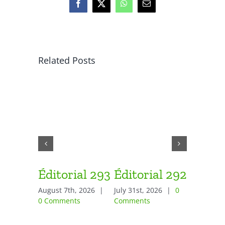
Facebook
X
WhatsApp
Email
Related Posts
Éditorial 293
Éditorial 292
Éditor
August 7th, 2026
|
July 31st, 2026
|
0
July 24th,
0 Comments
Comments
Comment