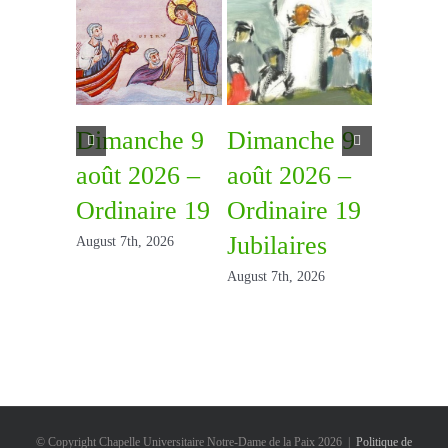
Dimanche 9
Dimanche 9
Diman
août 2026 –
août 2026 –
août 2
Ordinaire 19
Ordinaire 19
Ordina
Jubilaires
August 7th, 2026
July 31st, 2
August 7th, 2026
© Copyright Chapelle Universitaire Notre-Dame de la Paix
2026 |
Politique de