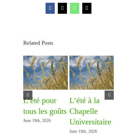
Facebook
X
WhatsApp
Email
Related Posts
L’été pour
L’été à la
22 aoû
tous les goûts
Chapelle
– Pèle
Universitaire
à Beau
June 19th, 2026
June 19th, 2026
June 19th, 