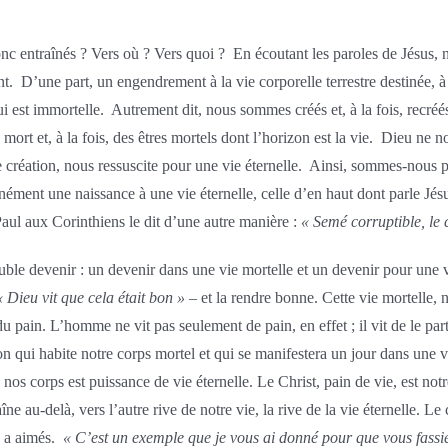
c entraînés ? Vers où ? Vers quoi ? En écoutant les paroles de Jésus, n
’une part, un engendrement à la vie corporelle terrestre destinée, à l’ins
ui est immortelle. Autrement dit, nous sommes créés et, à la fois, recr
rt et, à la fois, des êtres mortels dont l’horizon est la vie. Dieu ne n
e création, nous ressuscite pour une vie éternelle. Ainsi, sommes-nous 
tanément une naissance à une vie éternelle, celle d’en haut dont parle Jé
Paul aux Corinthiens le dit d’une autre manière :
« Semé corruptible, le 
ble devenir : un devenir dans une vie mortelle et un devenir pour une vie
« Dieu vit que cela était bon »
– et la rendre bonne. Cette vie mortelle, 
 du pain. L’homme ne vit pas seulement de pain, en effet ; il vit de le part
 qui habite notre corps mortel et qui se manifestera un jour dans une vie
nos corps est puissance de vie éternelle. Le Christ, pain de vie, est notre
ne au-delà, vers l’autre rive de notre vie, la rive de la vie éternelle. L
s a aimés.
« C’est un exemple que je vous ai donné pour que vous fassi