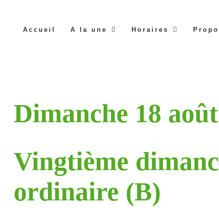
Accueil
A la une
Horaires
Propo
Dimanche 18 août
Vingtième dimanc
ordinaire (B)