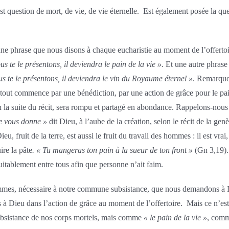
st question de mort, de vie, de vie éternelle. Est également posée la ques
une phrase que nous disons à chaque eucharistie au moment de l’offertoir
s te le présentons, il deviendra le pain de la vie ».
Et une autre phrase 
us te le présentons, il deviendra le vin du Royaume éternel »
. Remarquon
 tout commence par une bénédiction, par une action de grâce pour le pa
n la suite du récit, sera rompu et partagé en abondance. Rappelons-nous 
je vous donne »
dit Dieu, à l’aube de la création, selon le récit de la gen
, fruit de la terre, est aussi le fruit du travail des hommes : il est vrai, e
ire la pâte
. « Tu mangeras ton pain à la sueur de ton front »
(Gn 3,19).
quitablement entre tous afin que personne n’ait faim.
s hommes, nécessaire à notre commune subsistance, que nous demandons à 
 à Dieu dans l’action de grâce au moment de l’offertoire. Mais ce n’est 
 subsistance de nos corps mortels, mais comme
« le pain de la vie »
, comm