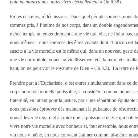
pain ne mourra pas, mais vivra éternellement »
(Jn 6,58).
Frères et sœurs, réfléchissons. Dans quel périple sommes-nous don
sommes pris, à l’intime de nos corps, dans un double engendrement. D
même temps, un engendrement à une vie qui, elle, ne finira pas, q
nous-mêmes : nous sommes des êtres vivants dont l’horizon est la mo
suscite à la vie mortelle est le même qui, dans un nouveau geste d
une vie corruptible, vouée au vieillissement et à la mort, et simul
haut, on ne peut voir le royaume de Dieu » (Jn 3,3). La lettre de 
Prendre part à l’Eucharistie, c’est entrer simultanément dans ce dou
corps notre vie mortelle périssable, la considérer comme bonne –
fraternité, en luttant pour la justice, pour une répartition équitable
nous puissions éprouver dès maintenant la puissance de résurrection
nous à lever le regard et à croire que la puissance de vie qui habite 
vivre notre vie mortelle avec bonheur et, tout ensemble, nous entraî
vin nous y mène, en nous conviant à aimer comme lui-même nou