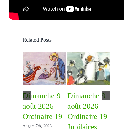
Related Posts
Dimanche 9
Dimanche 9
Diman
août 2026 –
août 2026 –
août 2
Ordinaire 19
Ordinaire 19
Ordina
Jubilaires
August 7th, 2026
July 31st, 2