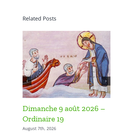
Related Posts
Dimanche 9 août 2026 –
Diman
Ordinaire 19
Ordina
August 7th, 2026
August 7th