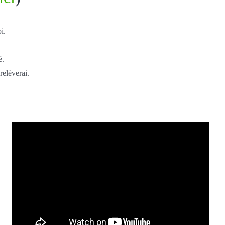
i.
é.
relèverai.