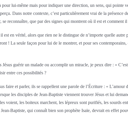
 pour lui-même mais pour indiquer une direction, un sens, qui pointe vers 
aperçu. Dans notre contexte, c’est particulièrement vrai de la présence d
r, se reconnaître, que par des signes qui montrent où il est et comment i
il est en vérité, alors que rien ne le distingue de n’importe quelle autr
front ! La seule façon pour lui de le montrer, et pour ses contemporains,
 Jésus guérir un malade ou accomplir un miracle, je peux dire : « C’est u
r entre ces possibilités ?
us faire et parler, ils se rappellent une parole de l’Écriture : « L’amour 
Lorsque les disciples de Jean-Baptiste viennent trouver Jésus et lui dema
gles voient, les boiteux marchent, les lépreux sont purifiés, les sourds e
Jean-Baptiste, qui connaît bien son prophète Isaïe, devrait en effet pou