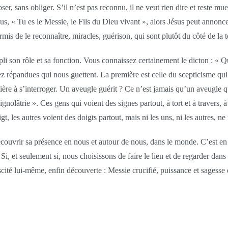
ser, sans obliger. S’il n’est pas reconnu, il ne veut rien dire et reste muet.
, « Tu es le Messie, le Fils du Dieu vivant », alors Jésus peut annoncer 
is de le reconnaître, miracles, guérison, qui sont plutôt du côté de la 
pli son rôle et sa fonction. Vous connaissez certainement le dicton : « Q
répandues qui nous guettent. La première est celle du scepticisme qui ne
ière à s’interroger. Un aveugle guérit ? Ce n’est jamais qu’un aveugle q
gnolâtrie ». Ces gens qui voient des signes partout, à tort et à travers, à 
les autres voient des doigts partout, mais ni les uns, ni les autres, ne 
ouvrir sa présence en nous et autour de nous, dans le monde. C’est en no
i, et seulement si, nous choisissons de faire le lien et de regarder dans 
uscité lui-même, enfin découverte : Messie crucifié, puissance et sages