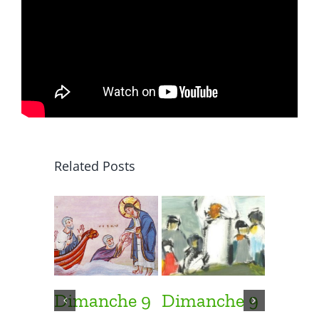
Related Posts
Dimanche 9
Dimanche 9
Diman