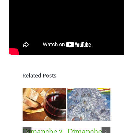
Related Posts
Dimanche 2
Dimanche
Dima