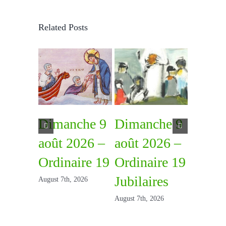
Related Posts
Dimanche 9
Dimanche 9
Diman
août 2026 –
août 2026 –
août 
Ordinaire 19
Ordinaire 19
Ordina
Jubilaires
August 7th, 2026
July 31st, 2
August 7th, 2026