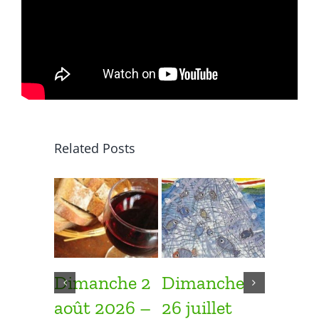
Related Posts
Dimanche 2
Dimanche
Dima
août 2026 –
26 juillet
19 juil