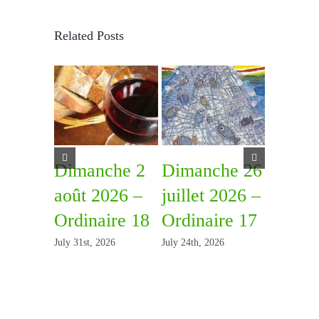
Related Posts
Dimanche 2
Dimanche 26
Diman
août 2026 –
juillet 2026 –
juillet
Ordinaire 18
Ordinaire 17
Ordina
July 31st, 2026
July 24th, 2026
July 15th, 2