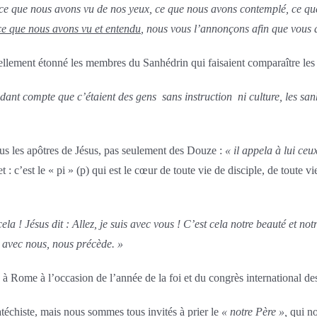
 ce que nous avons vu de nos yeux, ce que nous avons contemplé, ce que
ce que nous avons vu et entendu
, nous vous l’annonçons afin que vous
ellement étonné les membres du Sanhédrin qui faisaient comparaître les
ndant compte que c’étaient des gens sans instruction ni culture, les san
tous les apôtres de Jésus, pas seulement des Douze :
« il appela à lui ceux
: c’est le « pi » (p) qui est le cœur de toute vie de disciple, de toute v
cela ! Jésus dit : Allez, je suis avec vous ! C’est cela notre beauté et no
e avec nous, nous précède. »
 à Rome à l’occasion de l’année de la foi et du congrès international d
atéchiste, mais nous sommes tous invités à prier le
« notre Père »,
qui no