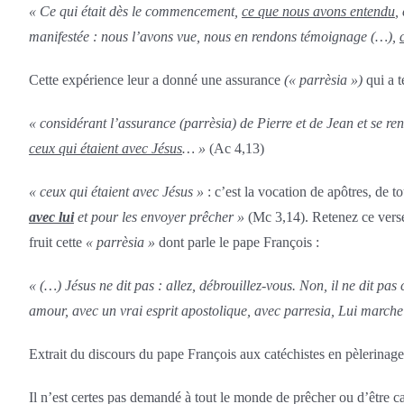
« Ce qui était dès le commencement,
ce que nous avons entendu
,
manifestée : nous l’avons vue, nous en rendons témoignage (…),
Cette expérience leur a donné une assurance
(« parrèsia »)
qui a t
« considérant l’assurance (parrèsia) de Pierre et de Jean et se re
ceux qui étaient avec Jésus
… »
(Ac 4,13)
« ceux qui étaient avec Jésus »
: c’est la vocation de apôtres, de 
avec lui
et pour les envoyer prêcher »
(Mc 3,14). Retenez ce verset 
fruit cette
« parrèsia »
dont parle le pape François :
« (…) Jésus ne dit pas : allez, débrouillez-vous. Non, il ne dit pas 
amour, avec un vrai esprit apostolique, avec parresia, Lui march
Extrait du discours du pape François aux catéchistes en pèlerinage
Il n’est certes pas demandé à tout le monde de prêcher ou d’être c