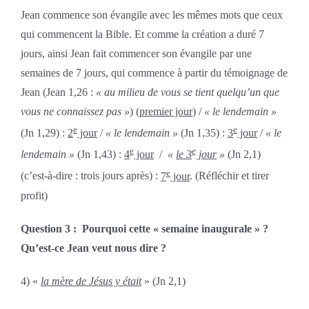
Jean commence son évangile avec les mêmes mots que ceux
qui commencent la Bible. Et comme la création a duré 7
jours, ainsi Jean fait commencer son évangile par une
semaines de 7 jours, qui commence à partir du témoignage de
Jean (Jean 1,26 :
« au milieu de vous se tient quelqu’un que
vous ne connaissez pas »
) (
premier jour
) /
« le lendemain »
e
e
(Jn 1,29) :
2
jour
/
« le lendemain »
(Jn 1,35) :
3
jour
/
« le
e
e
lendemain »
(Jn 1,43) :
4
jour
/
«
le 3
jour
»
(Jn 2,1)
e
(c’est-à-dire : trois jours après) :
7
jour
. (Réfléchir et tirer
profit)
Question 3 :
Pourquoi
cette « semaine inaugurale » ?
Qu’est-ce Jean veut nous dire ?
4) «
la mère de Jésus y était
» (Jn 2,1)