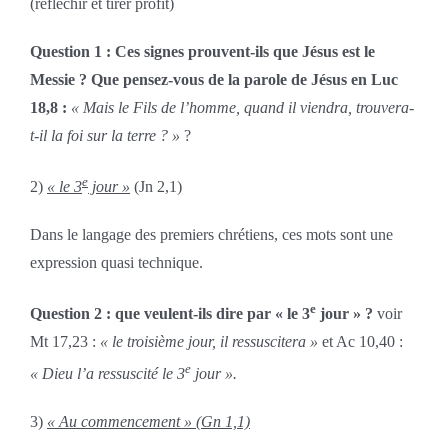
(réfléchir et tirer profit)
Question 1 : Ces signes prouvent-ils que Jésus est le
Messie ? Que pensez-vous de la parole de Jésus en Luc
18,8 :
« Mais le Fils de l’homme, quand il viendra, trouvera-
t-il la foi sur la terre ? »
?
e
2)
« le 3
jour »
(Jn 2,1)
Dans le langage des premiers chrétiens, ces mots sont une
expression quasi technique.
e
Question 2 : que veulent-ils dire par « le 3
jour » ?
voir
Mt 17,23 :
« le troisième jour, il ressuscitera »
et Ac 10,40 :
e
« Dieu l’a ressuscité le 3
jour ».
3)
« Au commencement » (Gn 1,1)