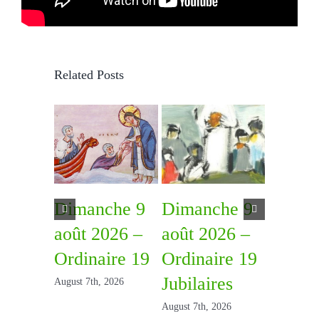
Related Posts
Dimanche 9
Dimanche 9
Diman
août 2026 –
août 2026 –
août 2
Ordinaire 19
Ordinaire 19
Ordina
Jubilaires
August 7th, 2026
July 31st, 2
August 7th, 2026