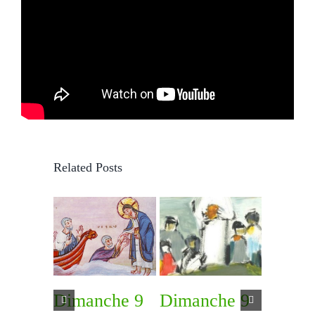
Related Posts
Dimanche 9
Dimanche 9
Diman