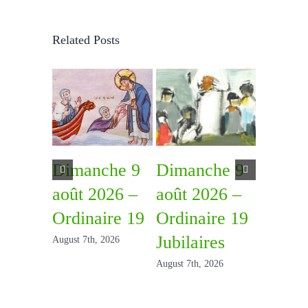
Related Posts
Dimanche 9
Dimanche 9
Diman
août 2026 –
août 2026 –
août 2
Ordinaire 19
Ordinaire 19
Ordina
Jubilaires
August 7th, 2026
July 31st, 2
August 7th, 2026