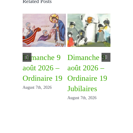
Related Posts
Dimanche 9
Dimanche 9
Diman
août 2026 –
août 2026 –
août 2
Ordinaire 19
Ordinaire 19
Ordina
Jubilaires
August 7th, 2026
July 31st, 2
August 7th, 2026