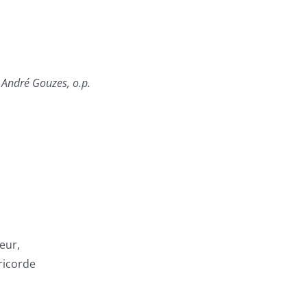
 André Gouzes, o.p.
eur,
éricorde