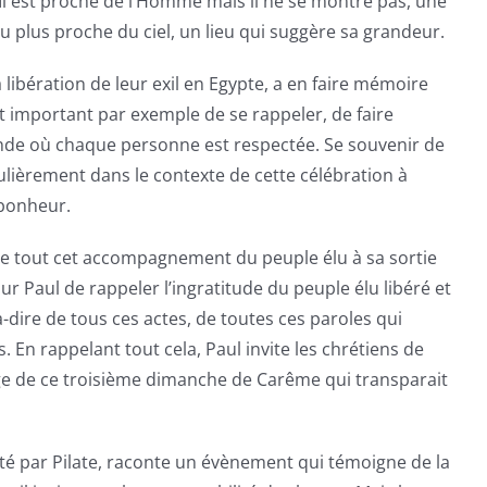
 Il est proche de l’Homme mais il ne se montre pas, une
eu plus proche du ciel, un lieu qui suggère sa grandeur.
 libération de leur exil en Egypte, a en faire mémoire
t important par exemple de se rappeler, de faire
onde où chaque personne est respectée. Se souvenir de
lièrement dans le contexte de cette célébration à
 bonheur.
utre tout cet accompagnement du peuple élu à sa sortie
our Paul de rappeler l’ingratitude du peuple élu libéré et
à-dire de tous ces actes, de toutes ces paroles qui
En rappelant tout cela, Paul invite les chrétiens de
ssage de ce troisième dimanche de Carême qui transparait
enté par Pilate, raconte un évènement qui témoigne de la