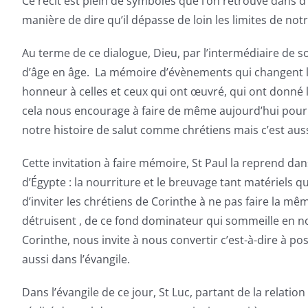
Ce récit est plein de symboles que l’on retrouve dans d
manière de dire qu’il dépasse de loin les limites de not
Au terme de ce dialogue, Dieu, par l’intermédiaire de so
d’âge en âge. La mémoire d’évènements qui changent la 
honneur à celles et ceux qui ont œuvré, qui ont donné
cela nous encourage à faire de même aujourd’hui pour n
notre histoire de salut comme chrétiens mais c’est aussi
Cette invitation à faire mémoire, St Paul la reprend da
d’Égypte : la nourriture et le breuvage tant matériels qu
d’inviter les chrétiens de Corinthe à ne pas faire la mê
détruisent , de ce fond dominateur qui sommeille en nou
Corinthe, nous invite à nous convertir c’est-à-dire à p
aussi dans l’évangile.
Dans l’évangile de ce jour, St Luc, partant de la relat