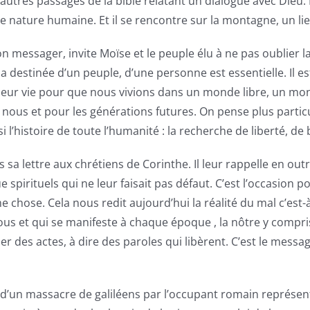
’autres passages de la bible relatant un dialogue avec Dieu.
re nature humaine. Et il se rencontre sur la montagne, un li
n messager, invite Moïse et le peuple élu à ne pas oublier la
destinée d’un peuple, d’une personne est essentielle. Il es
 leur vie pour que nous vivions dans un monde libre, un m
ous et pour les générations futures. On pense plus particu
 l’histoire de toute l’humanité : la recherche de liberté, de
ns sa lettre aux chrétiens de Corinthe. Il leur rappelle en o
e spirituels qui ne leur faisait pas défaut. C’est l’occasion p
me chose. Cela nous redit aujourd’hui la réalité du mal c’est-
s et qui se manifeste à chaque époque , la nôtre y compris. 
oser des actes, à dire des paroles qui libèrent. C’est le me
ion d’un massacre de galiléens par l’occupant romain représ