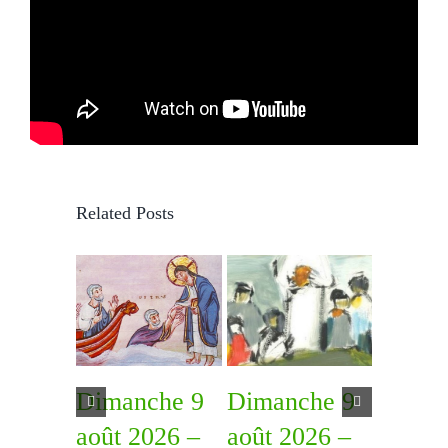
Related Posts
Dimanche 9
Dimanche 9
Diman
août 2026 –
août 2026 –
août 2