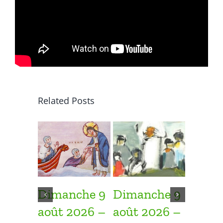
Related Posts
Dimanche 9
Dimanche 9
Diman
août 2026 –
août 2026 –
août 