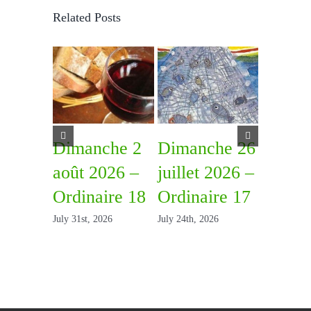
Related Posts
Dimanche 2
Dimanche 26
Diman
août 2026 –
juillet 2026 –
juillet
Ordinaire 18
Ordinaire 17
Ordina
July 31st, 2026
July 24th, 2026
July 15th, 2