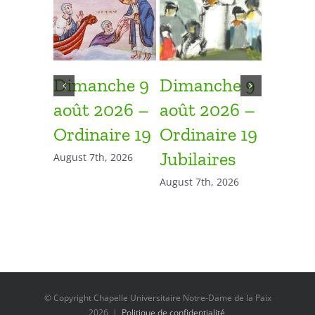
Dimanche 9
Dimanche 9
Diman
août 2026 –
août 2026 –
août 
Ordinaire 19
Ordinaire 19
Ordina
Jubilaires
August 7th, 2026
July 31st, 
August 7th, 2026
© Copyright Chapelle Universitaire Notre-Dame de la Paix
2026 |
Politique de confidentialité