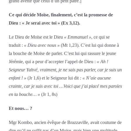
grand avenir que celui d’un petit pâtre.]
Ce qui décide Moïse, finalement, c’est la promesse de
Dieu : « Je serai avec toi » (Ex 3,12).
Le Dieu de Moïse est le Dieu
« Emmanuel »
, ce qui se
traduit :
« Dieu avec nous »
(Mt 1,23). C’est lui qui donne à
la bouche de Moïse de parler. C’est lui qui rassure le jeune
Jérémie, qui a peur d’accepter l’appel de Dieu :
« Ah !
Seigneur Yahvé, vraiment, je ne sais pas parler, car je suis un
enfant ! »
(Jr 1,6) et le Seigneur lui dit
: « N’aie aucune
crainte, car je suis avec toi …Voici que j’ai placé mes paroles
en ta bouche… »
(Jr 1, 8s)
Et nous… ?
Mgr Kombo, ancien évêque de Brazzaville, avait coutume de
dire qu’il ne suffit pas d’un Moïse, mais bien une multitude