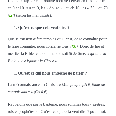
Luc nous rapporte un double récit de l’envoi en mission : les
ch.9 et 10. Au ch.9, les « douze » ; au ch.10, les
« 72 »
ou 70
(
[2]
)
(selon les manuscrits).
Qu’est-ce que cela veut dire ?
Que la mission d’être témoins du Christ, de le connaître pour
le faire connaître, nous concerne tous.
(
[3]
)
. Donc de lire et
méditer la Bible, car, comme le disait St Jérôme,
« ignorer la
Bible, c’est ignorer le Christ ».
Qu’est-ce qui nous empêche de parler ?
La méconnaissance du Christ :
« Mon peuple périt, faute de
connaissance »
(Os 4,6).
Rappelons que par le baptême, nous sommes tous « prêtres,
rois et prophètes ». Qu’est-ce que cela veut dire ? pour moi,