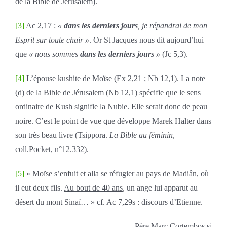
de la Bible de Jérusalem).
[3]
Ac 2,17 :
«
dans les derniers jours
, je répandrai de mon
Esprit sur toute chair »
. Or St Jacques nous dit aujourd’hui
que
« nous sommes
dans les derniers jours
»
(Jc 5,3).
[4]
L’épouse kushite de Moïse (Ex 2,21 ; Nb 12,1). La note
(d) de la Bible de Jérusalem (Nb 12,1) spécifie que le sens
ordinaire de Kush signifie la Nubie. Elle serait donc de peau
noire. C’est le point de vue que développe Marek Halter dans
son très beau livre (Tsippora.
La Bible au féminin
,
coll.Pocket, n°12.332).
[5]
« Moïse s’enfuit et alla se réfugier au pays de Madiân, où
il eut deux fils.
Au bout de 40 ans
, un ange lui apparut au
désert du mont Sinaï… » cf. Ac 7,29s : discours d’Etienne.
Père Marc Cortembos sj