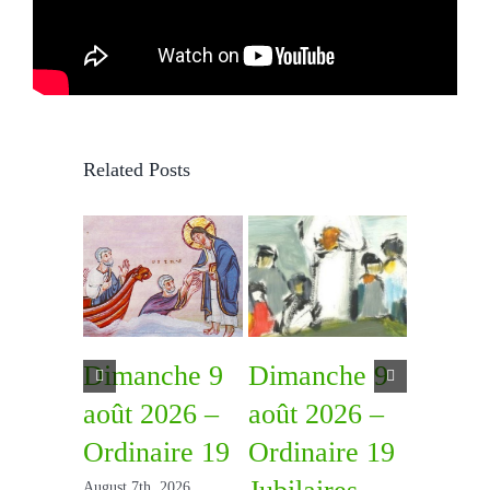
Related Posts
Dimanche 9
Dimanche 9
Diman
août 2026 –
août 2026 –
août 2
Ordinaire 19
Ordinaire 19
Ordina
August 7th, 2026
July 31st, 2